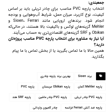
جمعبندی:
انتخاب پارچه PVC مناسب برای چادر تریلی باید بر اساس
کیفیت، نوع کاربرد، میزان حمل، شرایط آب‌وهوایی و بودجه
انجام شود. برندهای اروپایی مانند Sioen، Ferrari و
Mehler گزینه‌های لوکس و باکیفیت بالا هستند، در حالی‌که
Obikan و SRF گزینه‌های اقتصادی‌تری به حساب می‌آیند.
آیا نیاز به مشاوره برای انتخاب پارچه PVC مناسب پروژه‌تان
دارید؟
همین حالا با ما تماس بگیرید یا از بخش تماس با ما پیام
بگذارید.
برند Sioen
بهترین برند پارچه چادری
پارچه Mehler آلمان
پارچه Obikan عربستان
پارچه PVC
پارچه PVC چادر تریلی
پارچه PVC چادر ماشین
پارچه SRF هند
پارچه ضد آتش Ferrari فرانسه
چادر کامیون وارداتی