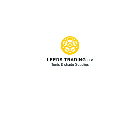
ات
شرکت
 سازه چادری
درباره ما
لا
تیم ما