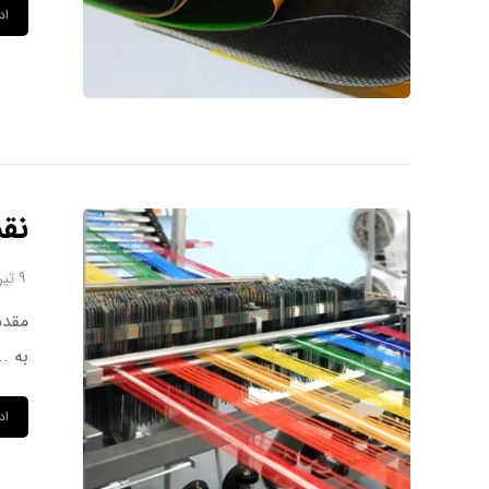
اد
نقش
۹ تیر ۱۴۰۴
به ..
اد