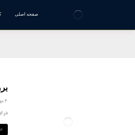
صفحه اصلی
ک
برر
4 مهر 1404
در این 
اد