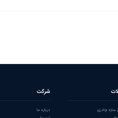
ات
شرکت
 سازه چادری
درباره ما
لا
تیم ما